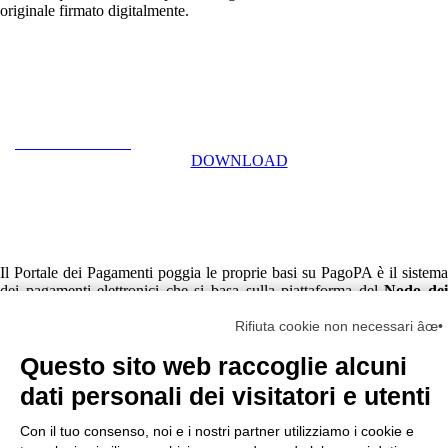
originale firmato digitalmente.
DOWNLOAD
Il Portale dei Pagamenti poggia le proprie basi su PagoPA è il sistema
dei pagamenti elettronici che si basa sulla piattaforma del
Nodo de
Pagamenti del Sistema Pubblico di Connettività (SPC)
,
infrastruttura a disposizione di tutti gli Enti Creditori (EC) per fornire
Rifiuta cookie non necessari âœ•
servizi e rendere disponibili funzioni di pagamento, e cooperazione
Questo sito web raccoglie alcuni
applicativa più in generale, fornite da soggetti denominati Prestatori di
Servizi di Pagamento (PSP), ciò al fine di consentire la sicurezza delle
dati personali dei visitatori e utenti
procedure di pagamento.
Con il tuo consenso, noi e i nostri partner utilizziamo i cookie e
Guida al pagamento